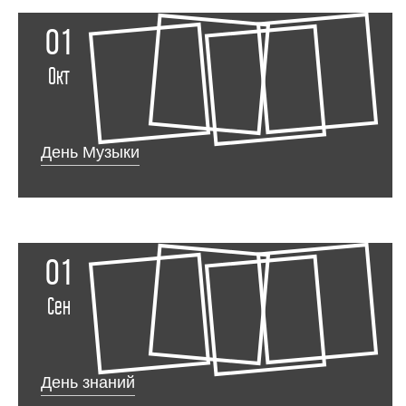
01
Окт
День Музыки
01
Сен
День знаний