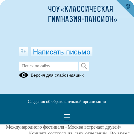
ЧОУ«КЛАССИЧЕСКАЯ
ГИМНАЗИЯ-ПАНСИОН»
Написать письмо
День Музыки
Версия для слабовидящих
01.10.2022
1 октября в Международный День Музыки учащиеся
фортепианного отделения Детской Школы искусств Свято-
Сведения об образовательной организации
Алексиевской Пустыни посетили
Светлановский зал
Московского международного Дома музыки, где
состоялось Торжественное открытие
XIX
Международного фестиваля «Москва встречает друзей».
Концерт состсоял из двух отделений. Во время