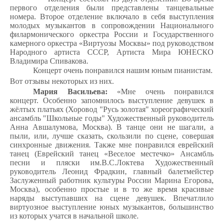
первого отделения были представлены танцевальные
номера. Второе отделение включало в себя выступления
молодых музыкантов в сопровождении Национального
филармонического оркестра России и Государственного
камерного оркестра «Виртуозы Москвы» под руководством
Народного артиста СССР, Артиста Мира ЮНЕСКО
Владимира Спивакова.
Концерт очень понравился нашим юным пианистам.
Вот отзывы некоторых из них.
Мария Васильева:
«Мне очень понравился
концерт. Особенно запомнилось выступление девушек в
жёлтых платьях (Хоровод "Русь золотая" хореографический
ансамбль "Школьные годы" Художественный руководитель
Анна Авшалумова, Москва). В танце они не шагали, а
пыли, или, лучше сказать, скользили по сцене, совершая
синхронные движения. Также мне понравился еврейский
танец (Еврейский танец «Веселое местечко» Ансамбль
песни и пляски им.В.С.Локтева Художественный
руководитель Леонид Фрадкин, главный балетмейстер
Заслуженный работник культуры России Марина Егорова,
Москва), особенно простые и в то же время красивые
наряды выступавших на сцене девушек. Впечатлило
виртуозное выступление юных музыкантов, большинство
из которых учатся в начальной школе.