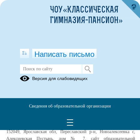
ЧОУ«КЛАССИЧЕСКАЯ
ГИМНАЗИЯ-ПАНСИОН»
Написать письмо
Информированное согласие
Версия для слабовидящих
посетителя сайта на обработку
персональных данных (далее –
Согласие)
Сведения об образовательной организации
Во исполнение требований статьи 6 и статьи 9 Федерального
закона от 27.07.2006 № 152-ФЗ «О персональных данных» даю своё
согласие ЧОУ«Классическая Гимназия-пансион» местонахождение:
152049, Ярославская обл, Переславский р-н, Новоалексеевка с,
Алексиевская Пустынь, дом № 7, сайт образовательной