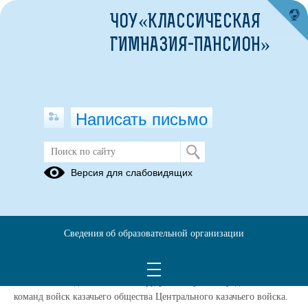
ЧОУ«КЛАССИЧЕСКАЯ
ГИМНАЗИЯ-ПАНСИОН»
Написать письмо
2 команды из Свято-Алексиевской
Версия для слабовидящих
Пустыни представляли Ярославское
отдельское казачье общество и
заняли 1 место!
Сведения об образовательной организации
31.05.2022
С 28 по 30 мая прошел отборочный этап Всероссийского слета
казачьей молодежи «Готов к труду и обороне» среди юношеских
команд войск казачьего общества Центрального казачьего войска.