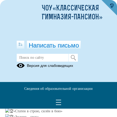
ЧОУ«КЛАССИЧЕСКАЯ
ГИМНАЗИЯ-ПАНСИОН»
Написать письмо
Победа
Версия для слабовидящих
19.05.2022
19 мая завершился
Региональный этап всероссийской военно-
спортивной игры «Победа»
. Наши ребята заняли Первое место в
Сведения об образовательной организации
общем зачёте, а так же в отдельных блоках :
«Готов к труду и обороне»
«Строевой смотр»
«Статен в строю, силён в бою»
«Знание – сила»