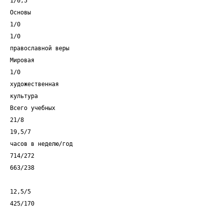
1/0,5
Основы
1/0
1/0
православной веры
Мировая
1/0
художественная
культура
Всего учебных
21/8
19,5/7
часов в неделю/год
714/272
663/238
12,5/5
425/170