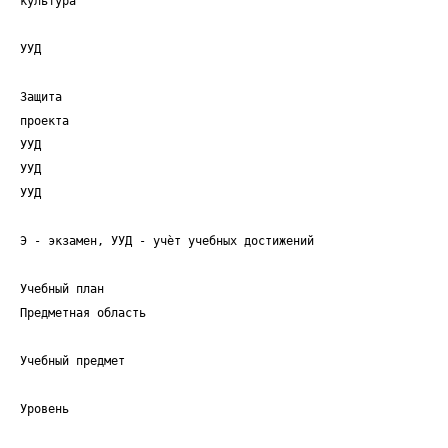
культура
УУД
Защита
проекта
УУД
УУД
УУД
Э - экзамен, УУД - учѐт учебных достижений
Учебный план
Предметная область
Учебный предмет
Уровень