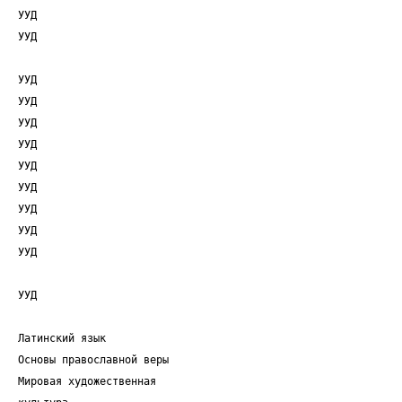
УУД
УУД
УУД
УУД
УУД
УУД
УУД
УУД
УУД
УУД
УУД
УУД
Латинский язык
Основы православной веры
Мировая художественная