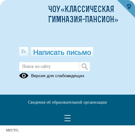
ЧОУ«КЛАССИЧЕСКАЯ
ГИМНАЗИЯ-ПАНСИОН»
Написать письмо
И снова о победах!
Версия для слабовидящих
30.09.2021
В соревнованиях принимали участие команды
Московского, Брянского, Владимирского, Тульского,
Сведения об образовательной организации
Ярославского и Орловского отделов ЦКВ.
Команда Кадетского корпуса Свято- Алексиевской
Пустыни, представляя Ярославский отдел ЦКВ, заняла 1
место.