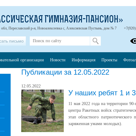
АССИЧЕСКАЯ ГИМНАЗИЯ-ПАНСИОН»
 обл, Переславский р-н, Новоалексеевка с, Алексиевская Пустынь, дом № 7
+7(920
сать письмо
овательной организации
Новости
Информация
Проекты
Фотоа
Публикации за 12.05.2022
12.05.2022
У наших ребят 1 и 3
11 мая 2022 года на территории 90
центра Ракетных войск стратегиче
этап областного патриотического п
заряженная умами молодых).