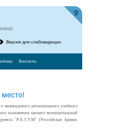
)1410182
Версия для слабовидящих
льбомы
Контакты
 место!
-го межвидового регионального учебного
ского назначения прошел муниципальный
роекта "Р.А.З.У.М" (Российская Армия,