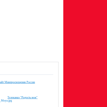
айт Минпросвещения России
Телеканал "Радость моя"