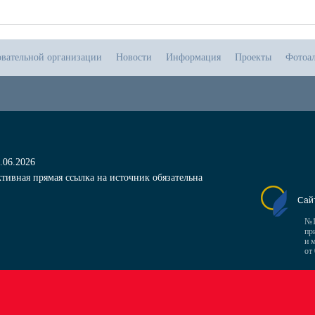
овательной организации
Новости
Информация
Проекты
Фотоа
.06.2026
тивная прямая ссылка на источник обязательна
Сай
№1
пр
и 
от