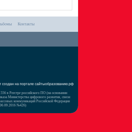
льбомы
Контакты
т создан на портале сайтыобразованию.рф
556 в Реестре российского ПО (на основании
иказа Министерства цифрового развития, связи
массовых коммуникаций Российской Федерации
 06.09.2016 №426)